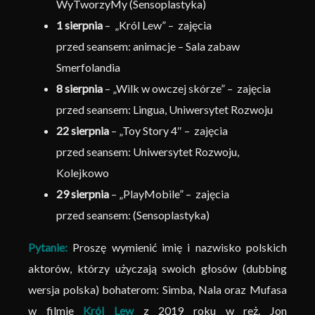
WyTworzyMy (Sensoplastyka)
1 sierpnia
– „Król Lew” – zajęcia
przed seansem: animacje – Sala zabaw
Smerfolandia
8 sierpnia
– „Wilk w owczej skórze” – zajęcia
przed seansem: Lingua, Uniwersytet Rozwoju
22 sierpnia
– „Toy Story 4″ – zajęcia
przed seansem: Uniwersytet Rozwoju,
Kolejkowo
29 sierpnia
– „PlayMobile” – zajęcia
przed seansem: (Sensoplastyka)
Pytanie:
Proszę wymienić imię i nazwisko polskich
aktorów, którzy użyczają swoich głosów (dubbing
wersja polska) bohaterom: Simba, Nala oraz Mufasa
w filmie
Król Lew
z 2019 roku w reż. Jon