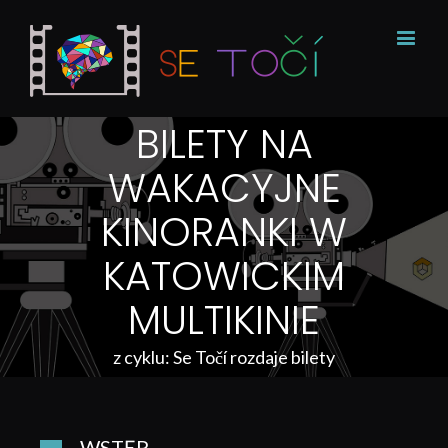
BILETY NA
WAKACYJNE
KINORANKI W
KATOWICKIM
MULTIKINIE
z cyklu: Se Točí rozdaje bilety
WSTĘP